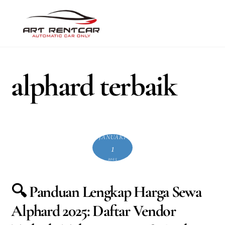
Skip
Men
to
content
alphard terbaik
JANUARI
1
2025
🔍 Panduan Lengkap Harga Sewa
Alphard 2025: Daftar Vendor