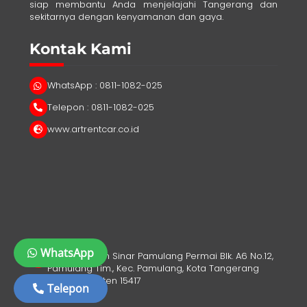
siap membantu Anda menjelajahi Tangerang dan
sekitarnya dengan kenyamanan dan gaya.
Kontak Kami
WhatsApp : 0811-1082-025
Telepon : 0811-1082-025
www.artrentcar.co.id
WhatsApp
Jl. Perumahan Sinar Pamulang Permai Blk. A6 No.12,
Pamulang Tim., Kec. Pamulang, Kota Tangerang
Selatan, Banten 15417
Telepon