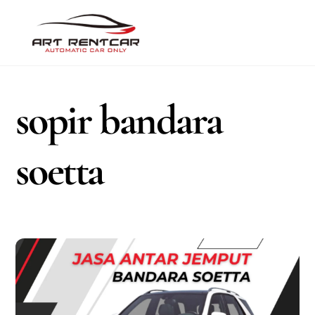
Skip
Men
to
content
sopir bandara
soetta