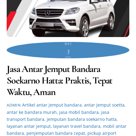
MEI
3
2025
Jasa Antar Jemput Bandara
Soekarno Hatta: Praktis, Tepat
Waktu, Aman
Artikel
antar jemput bandara
,
antar jemput soetta
,
ADMIN
antar ke bandara murah
,
jasa mobil bandara
,
jasa
transport bandara
,
jemputan bandara soekarno hatta
,
layanan antar jemput
,
layanan travel bandara
,
mobil antar
bandara
,
penjemputan bandara cepat
,
pickup airport