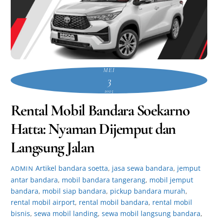
MEI
3
2025
Rental Mobil Bandara Soekarno
Hatta: Nyaman Dijemput dan
Langsung Jalan
Artikel
bandara soetta
,
jasa sewa bandara
,
jemput
ADMIN
antar bandara
,
mobil bandara tangerang
,
mobil jemput
bandara
,
mobil siap bandara
,
pickup bandara murah
,
rental mobil airport
,
rental mobil bandara
,
rental mobil
bisnis
,
sewa mobil landing
,
sewa mobil langsung bandara
,