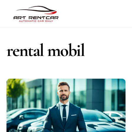
Skip
Men
to
content
rental mobil